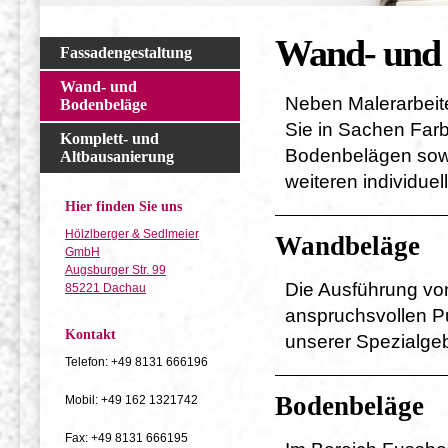
Wand- und 
Fassadengestaltung
Wand- und
Neben Malerarbeit
Bodenbeläge
Sie in Sachen
Farb
Komplett- und
Bodenbelägen sowi
Altbausanierung
weiteren individuel
Hier finden Sie uns
Hölzlberger & Sedlmeier
Wandbeläge
GmbH
Augsburger Str. 99
Die Ausführung von
85221 Dachau
anspruchsvollen Put
Kontakt
unserer Spezialgeb
Telefon: +49 8131 666196
Bodenbeläge
Mobil: +49 162 1321742
Fax: +49 8131 666195