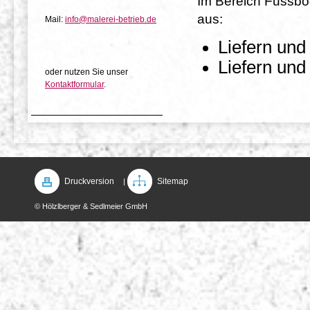
Im Bereich Fussbod
aus:
Mail:
info@malerei-betrieb.de
Liefern und
Liefern un
oder nutzen Sie unser
Kontaktformular
.
Druckversion
Sitemap
|
© Hölzlberger & Sedlmeier GmbH